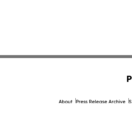
P
About
Press Release Archive
S
© 1995-2026 Newsmatics 