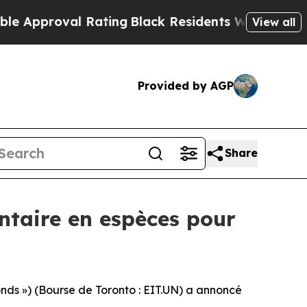
roval Rating
Black Residents Warned of Abusive 
View all
Provided by AGP
Share
ntaire en espèces pour
ds ») (Bourse de Toronto : EIT.UN) a annoncé