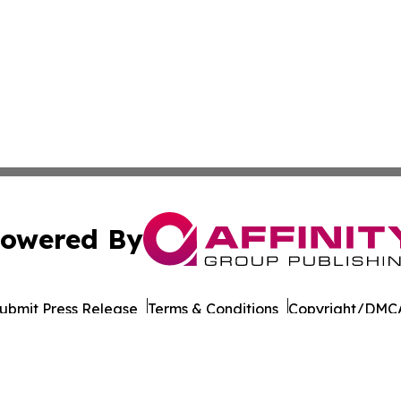
owered By
ubmit Press Release
Terms & Conditions
Copyright/DMCA
Inc. dba Affinity Group Publishing & Economy Daily Jamai
Cookie Settings / Your Privacy Choices