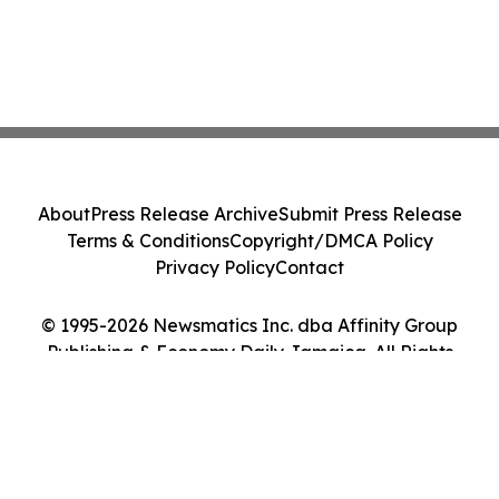
About
Press Release Archive
Submit Press Release
Terms & Conditions
Copyright/DMCA Policy
Privacy Policy
Contact
© 1995-2026 Newsmatics Inc. dba Affinity Group
Publishing & Economy Daily Jamaica. All Rights
Reserved.
Cookie Settings / Your Privacy Choices