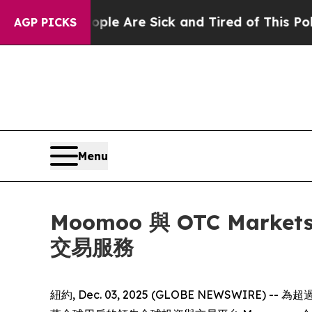
n: “People Are Sick and Tired of This Politics o
AGP PICKS
Menu
Moomoo 與 OTC Mark
交易服務
紐約, Dec. 03, 2025 (GLOBE NEWSWIRE) -