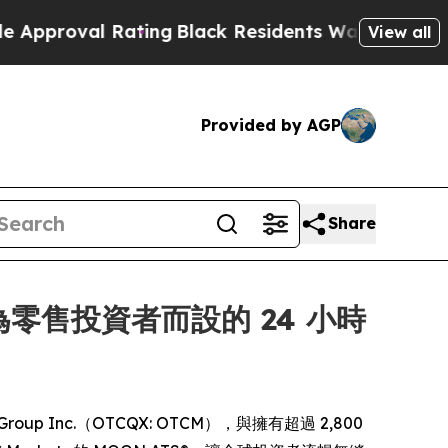
oval Rating
Black Residents Warned of Abusive C
View all
Provided by AGP
Share
展其為零售投資者而設的 24 小時
Group Inc.（OTCQX: OTCM），與擁有超過 2,800