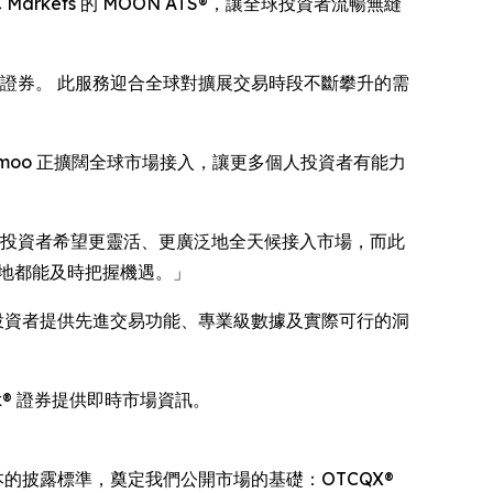
rkets 的 MOON ATS®，讓全球投資者流暢無縫
的證券。 此服務迎合全球對擴展交易時段不斷攀升的需
易平台，Moomoo 正擴闊全球市場接入，讓更多個人投資者有能力
長。 零售投資者希望更靈活、更廣泛地全天候接入市場，而此
時何地都能及時把握機遇。」
元投資者提供先進交易功能、專業級數據及實際可行的洞
nk® 證券提供即時市場資訊。
據為本的披露標準，奠定我們公開市場的基礎：OTCQX®