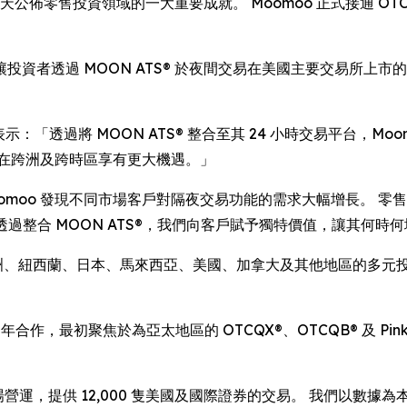
佈零售投資領域的一大重要成就。 Moomoo 正式接通 OTC Ma
資者透過 MOON ATS® 於夜間交易在美國主要交易所上市
 Coulson 表示：「透過將 MOON ATS® 整合至其 24 小時交
可在跨洲及跨時區享有更大機遇。」
 指出：「Moomoo 發現不同市場客戶對隔夜交易功能的需求大幅增
求。 透過整合 MOON ATS®，我們向客戶賦予獨特價值，讓其何
、澳洲、紐西蘭、日本、馬來西亞、美國、加拿大及其他地區的多
多年合作，最初聚焦於為亞太地區的 OTCQX®、OTCQB® 及 Pi
監管市場營運，提供 12,000 隻美國及國際證券的交易。 我們以數