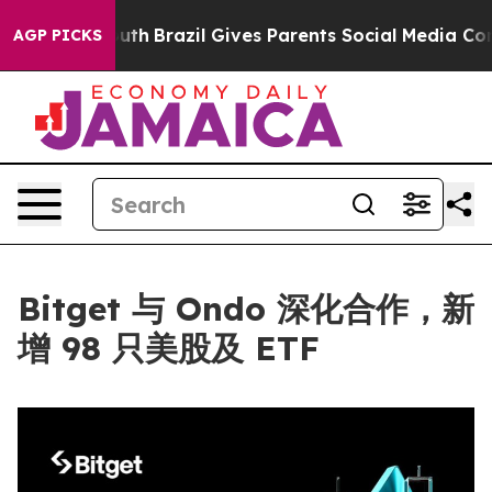
rms to Youth
Brazil Gives Parents Social Media Controls
AGP PICKS
Bitget 与 Ondo 深化合作，新
增 98 只美股及 ETF