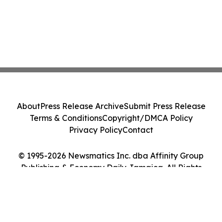
About
Press Release Archive
Submit Press Release
Terms & Conditions
Copyright/DMCA Policy
Privacy Policy
Contact
© 1995-2026 Newsmatics Inc. dba Affinity Group
Publishing & Economy Daily Jamaica. All Rights
Reserved.
Cookie Settings / Your Privacy Choices