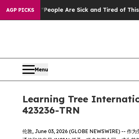
an Win: “People Are Sick and Tired of This Politi
AGP PICKS
Menu
Learning Tree Inter
423236-TRN
伦敦, June 03, 2026 (GLOBE NEWSWIRE)