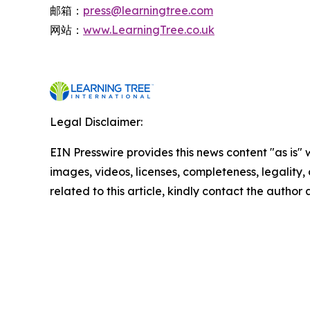
邮箱：
press@learningtree.com
网站：
www.LearningTree.co.uk
Legal Disclaimer:
EIN Presswire provides this news content "as is" 
images, videos, licenses, completeness, legality, o
related to this article, kindly contact the author