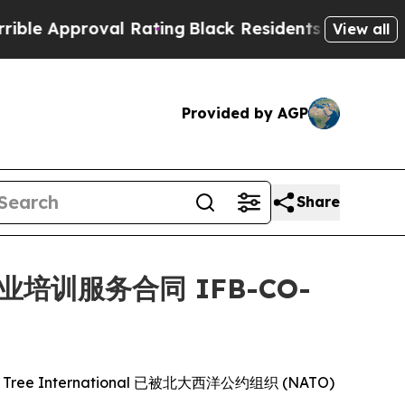
Approval Rating
Black Residents Warned of Abusi
View all
Provided by AGP
Share
年期商业培训服务合同 IFB-CO-
ee International 已被北大西洋公约组织 (NATO)