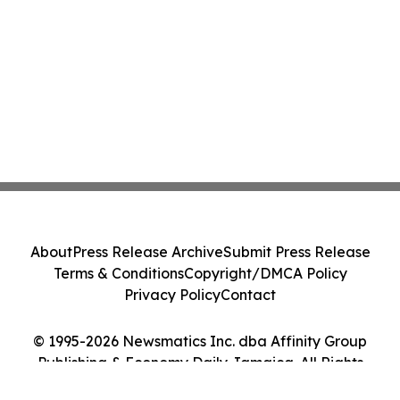
About
Press Release Archive
Submit Press Release
Terms & Conditions
Copyright/DMCA Policy
Privacy Policy
Contact
© 1995-2026 Newsmatics Inc. dba Affinity Group
Publishing & Economy Daily Jamaica. All Rights
Reserved.